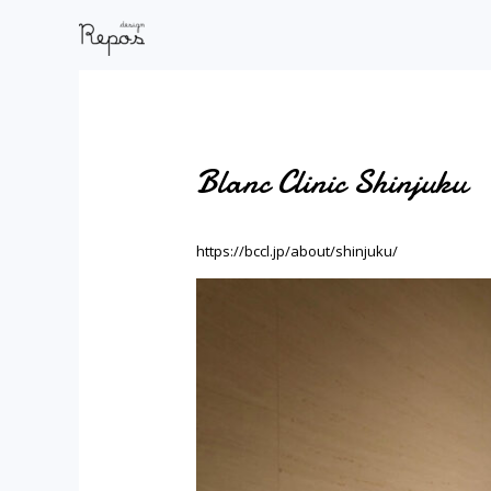
内
Post
容
navigation
を
ス
キ
Blanc Clinic Shinjuku
ッ
プ
https://bccl.jp/about/shinjuku/